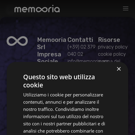
Grazie!
Memooria
Contatti
Risorse
Srl
(+39) 02 379
privacy policy
Impresa
040 02
cookie policy
Sociale
info@memooria.org
mappa del
×
Corso Camillo
memooria@pec.it
sito
Questo sito web utilizza
Benso Conte
license
di Cavour, 56
cookie
41126
Utilizziamo i cookie per personalizzare
Modena
contenuti, annunci e per analizzare il
P. IVA E C.F.
nostro traffico. Condividiamo inoltre
01636220194
informazioni sul tuo utilizzo del nostro
sito con i nostri partner pubblicitari e di
analisi che potrebbero combinarle con