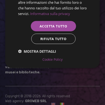
altre informazioni che hai fornito loro o
che hanno raccolto dal tuo utilizzo dei loro
Memooria
è una delle
servizi.
Informativa sulla privacy
aziende che compongono il
Gruppo Panini Cultura
.
Insieme a
Franco Cosimo
ACCETTA TUTTO
Panini Editore,
Haltadefinizione
,
Hyperborea
RIFIUTA TUTTO
e
MiDA Digit
, dà forma a una
filiera completa e
MOSTRA DETTAGLI
specializzata, capace di
affrontare ogni sfida nel
Cookie Policy
campo della
gestione e
valorizzazione di archivi,
musei e biblioteche.
Copyright © 2018-2026. All rights reserved.
Web agency:
GROWEB SRL